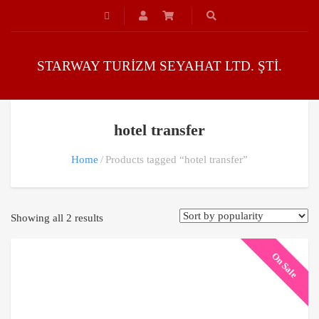
STARWAY TURİZM SEYAHAT LTD. ŞTİ.
hotel transfer
Home
Products tagged “hotel transfer”
Showing all 2 results
On Sale