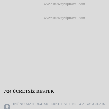
www.starwayviptravel.com
www.starwayviptravel.com
7/24 ÜCRETSIZ DESTEK
INÖNÜ MAH. 364. SK. ERKUT APT. NO: 4 A BAGCILAR/