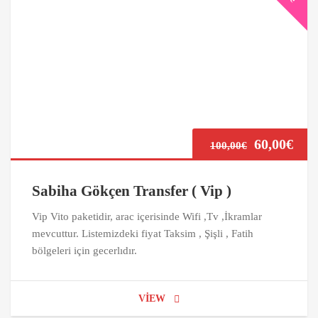
60,00
€
100,00
€
Sabiha Gökçen Transfer ( Vip )
Vip Vito paketidir, arac içerisinde Wifi ,Tv ,İkramlar
mevcuttur. Listemizdeki fiyat Taksim , Şişli , Fatih
bölgeleri için gecerlıdır.
VIEW